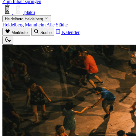
Zum Inhalt springen
plaku
Heidelberg
Heidelberg
Heidelberg
Mannheim
Alle Städte
Kalender
Merkliste
Suche