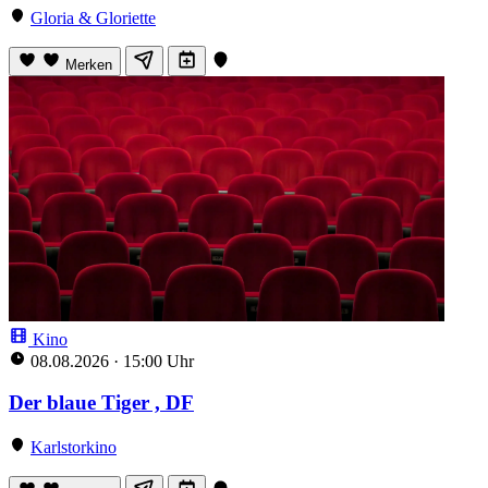
Gloria & Gloriette
Merken
Kino
08.08.2026
·
15:00 Uhr
Der blaue Tiger , DF
Karlstorkino