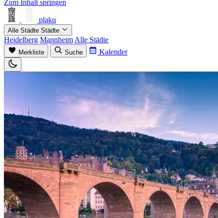
Zum Inhalt springen
plaku
Alle Städte
Städte
Heidelberg
Mannheim
Alle Städte
Kalender
Merkliste
Suche