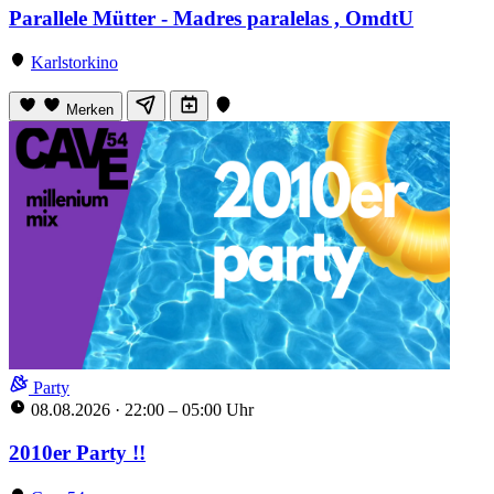
Parallele Mütter - Madres paralelas , OmdtU
Karlstorkino
Merken
Party
08.08.2026
·
22:00 – 05:00 Uhr
2010er Party !!