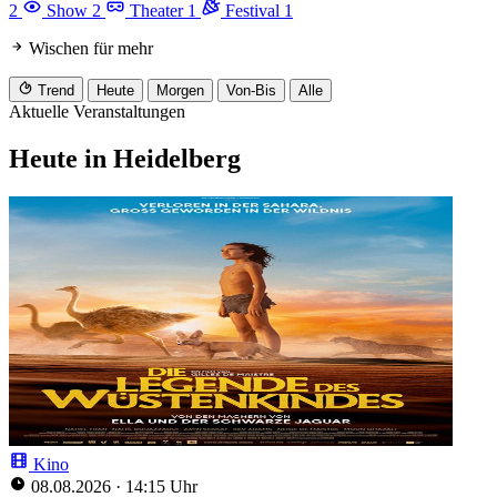
2
Show
2
Theater
1
Festival
1
Wischen für mehr
Trend
Heute
Morgen
Von-Bis
Alle
Aktuelle Veranstaltungen
Heute in Heidelberg
Kino
08.08.2026
·
14:15 Uhr