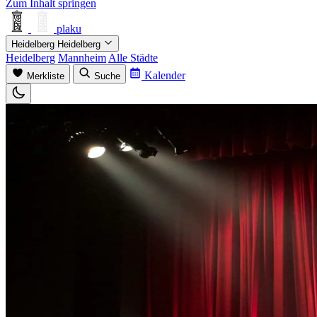
Zum Inhalt springen
plaku
Heidelberg
Heidelberg
Heidelberg
Mannheim
Alle Städte
Kalender
Merkliste
Suche