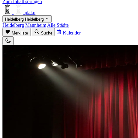
Zum Inhalt springen
plaku
Heidelberg
Heidelberg
Heidelberg
Mannheim
Alle Städte
Kalender
Merkliste
Suche