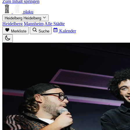
Zum Inhalt springen
plaku
Heidelberg
Heidelberg
Heidelberg
Mannheim
Alle Städte
Kalender
Merkliste
Suche