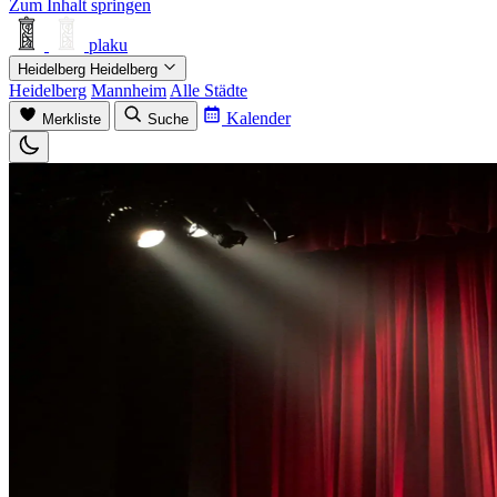
Zum Inhalt springen
plaku
Heidelberg
Heidelberg
Heidelberg
Mannheim
Alle Städte
Kalender
Merkliste
Suche