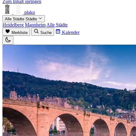
Zum Inhalt springen
plaku
Alle Städte
Städte
Heidelberg
Mannheim
Alle Städte
Kalender
Merkliste
Suche