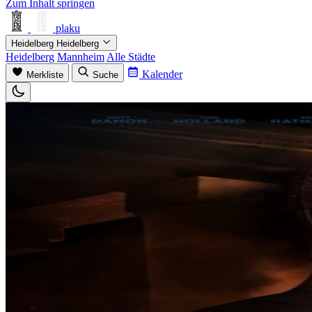
Zum Inhalt springen
plaku
Heidelberg
Heidelberg
Heidelberg
Mannheim
Alle Städte
Kalender
Merkliste
Suche