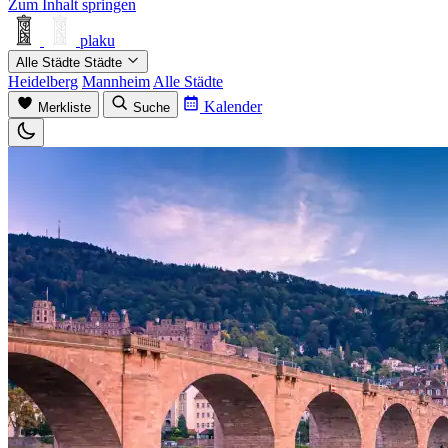
Zum Inhalt springen
plaku
Alle Städte
Städte
Heidelberg
Mannheim
Alle Städte
Kalender
Merkliste
Suche