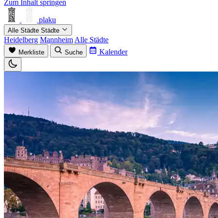
Zum Inhalt springen
plaku
Alle Städte
Städte
Heidelberg
Mannheim
Alle Städte
Kalender
Merkliste
Suche