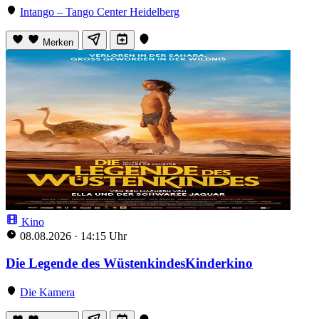
Intango – Tango Center Heidelberg
Merken
Kino
08.08.2026
·
14:15 Uhr
Die Legende des WüstenkindesKinderkino
Die Kamera