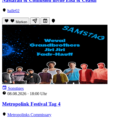
Nastaran & Confusion invite Elsa & Ceasul
halle02
Merken
Sonstiges
08.08.2026
·
18:00 Uhr
Metropolink Festival Tag 4
Metropolinks Commissary