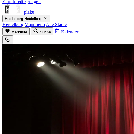
Zum Inhalt springen
plaku
Heidelberg
Heidelberg
Heidelberg
Mannheim
Alle Städte
Kalender
Merkliste
Suche