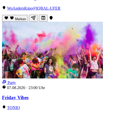
WoAndersKino@IQBAL-UFER
Merken
Party
07.08.2026
·
23:00 Uhr
Friday Vibes
TONIQ