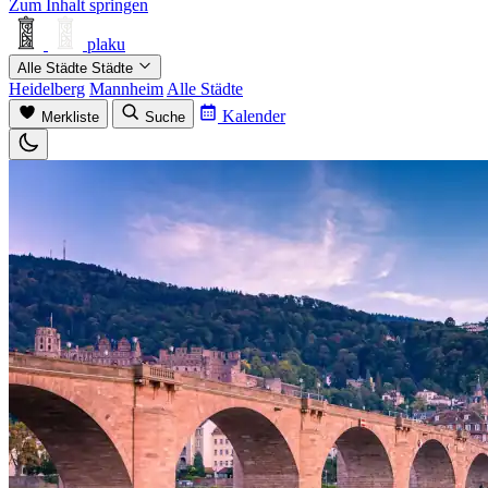
Zum Inhalt springen
plaku
Alle Städte
Städte
Heidelberg
Mannheim
Alle Städte
Kalender
Merkliste
Suche