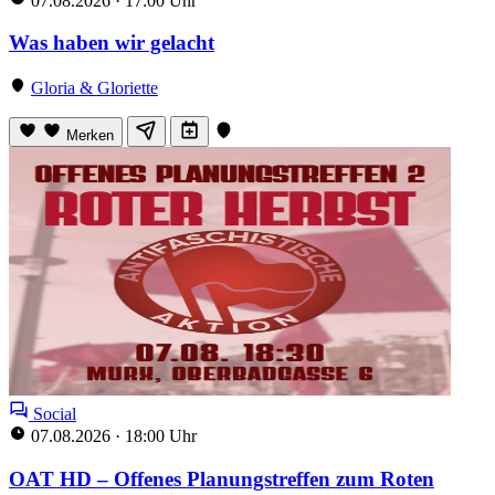
07.08.2026
·
17:00 Uhr
Was haben wir gelacht
Gloria & Gloriette
Merken
Social
07.08.2026
·
18:00 Uhr
OAT HD – Offenes Planungstreffen zum Roten