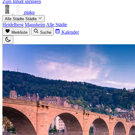
Zum Inhalt springen
plaku
Alle Städte
Städte
Heidelberg
Mannheim
Alle Städte
Kalender
Merkliste
Suche