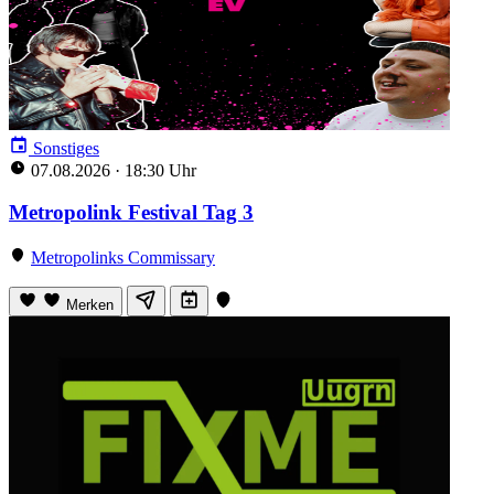
Sonstiges
07.08.2026
·
18:30 Uhr
Metropolink Festival Tag 3
Metropolinks Commissary
Merken