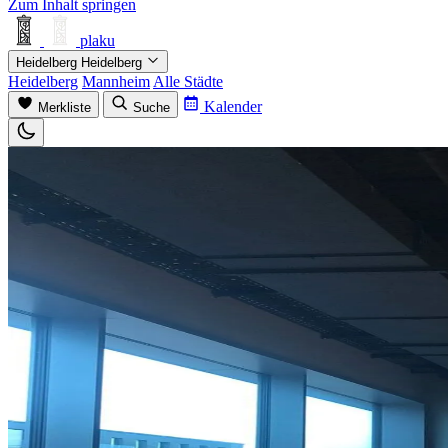
Zum Inhalt springen
plaku
Heidelberg
Heidelberg
Heidelberg
Mannheim
Alle Städte
Kalender
Merkliste
Suche