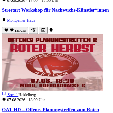
07.08.2026
·
17:00 – 17:00 Uhr
Streetart Workshop für Nachwuchs-Künstler*innen
Montpellier-Haus
Merken
Social
Heidelberg
07.08.2026
·
18:00 Uhr
OAT HD – Offenes Planungstreffen zum Roten