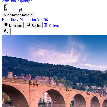
Zum Inhalt springen
plaku
Alle Städte
Städte
Heidelberg
Mannheim
Alle Städte
Kalender
Merkliste
Suche