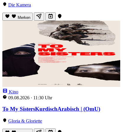
Die Kamera
Merken
Kino
09.08.2026
·
11:30 Uhr
To My SistersKurdischArabisch | (OmU)
Gloria & Gloriette