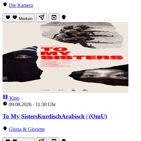
Die Kamera
Merken
Kino
09.08.2026
·
11:30 Uhr
To My SistersKurdischArabisch | (OmU)
Gloria & Gloriette