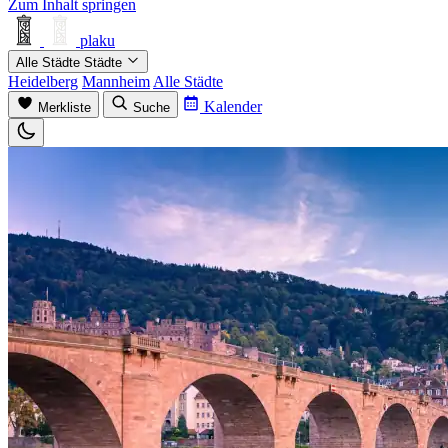
Zum Inhalt springen
plaku
Alle Städte
Städte
Heidelberg
Mannheim
Alle Städte
Kalender
Merkliste
Suche