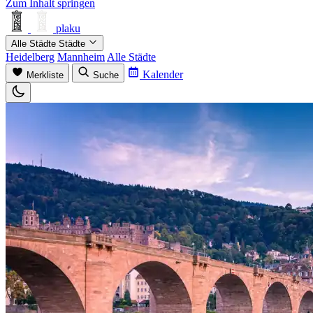
Zum Inhalt springen
plaku
Alle Städte
Städte
Heidelberg
Mannheim
Alle Städte
Kalender
Merkliste
Suche