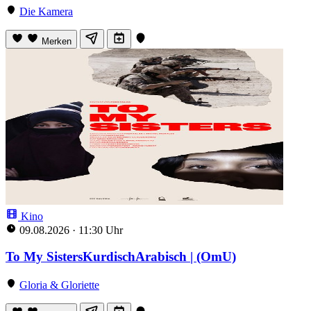
Die Kamera
Merken
Kino
09.08.2026
·
11:30 Uhr
To My SistersKurdischArabisch | (OmU)
Gloria & Gloriette