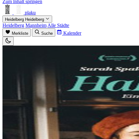
Zum Inhalt springen
plaku
Heidelberg
Heidelberg
Heidelberg
Mannheim
Alle Städte
Kalender
Merkliste
Suche