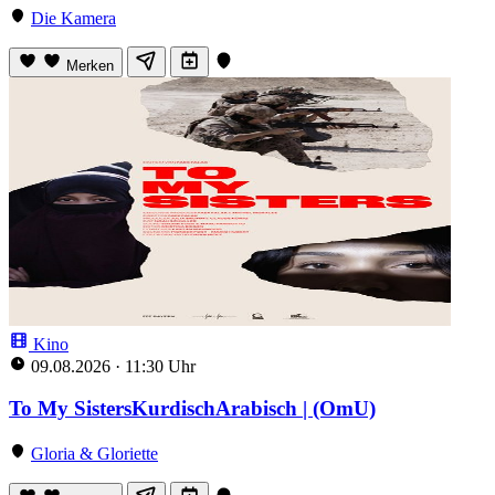
Die Kamera
Merken
Kino
09.08.2026
·
11:30 Uhr
To My SistersKurdischArabisch | (OmU)
Gloria & Gloriette