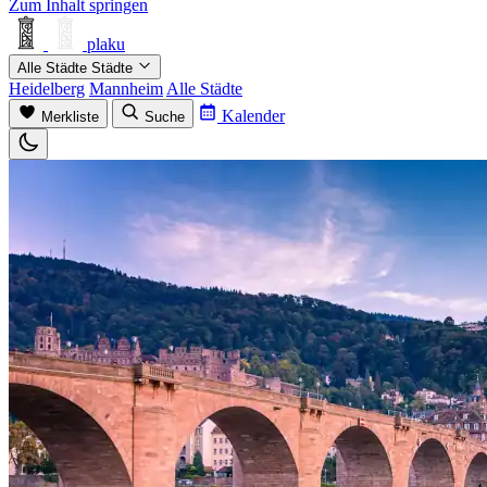
Zum Inhalt springen
plaku
Alle Städte
Städte
Heidelberg
Mannheim
Alle Städte
Kalender
Merkliste
Suche