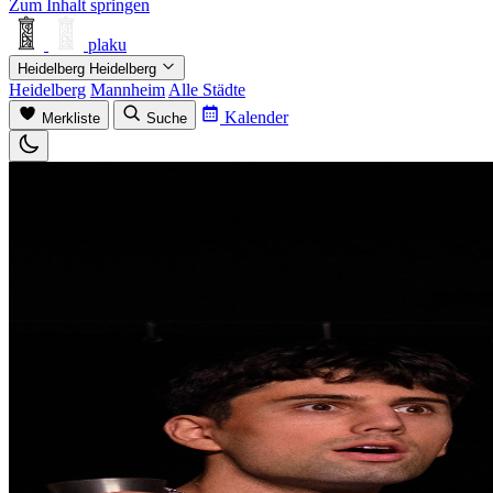
Zum Inhalt springen
plaku
Heidelberg
Heidelberg
Heidelberg
Mannheim
Alle Städte
Kalender
Merkliste
Suche