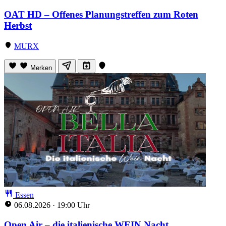
OAT HD – Offenes Planungstreffen zum Roten
Herbst
MURX
Merken
Essen
06.08.2026
·
19:00 Uhr
Open Air – die italienische WEIN Nacht