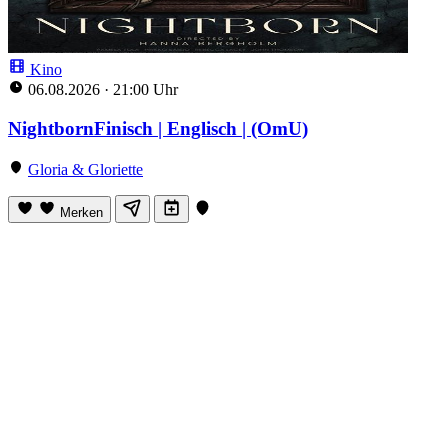
Kino
06.08.2026
·
21:00 Uhr
NightbornFinisch | Englisch | (OmU)
Gloria & Gloriette
Merken