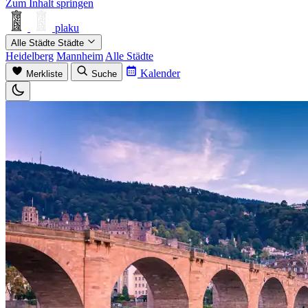
Zum Inhalt springen
plaku
Alle Städte
Städte
Heidelberg
Mannheim
Alle Städte
Kalender
Merkliste
Suche