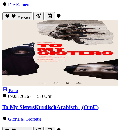
Die Kamera
Merken
Kino
09.08.2026
·
11:30 Uhr
To My SistersKurdischArabisch | (OmU)
Gloria & Gloriette