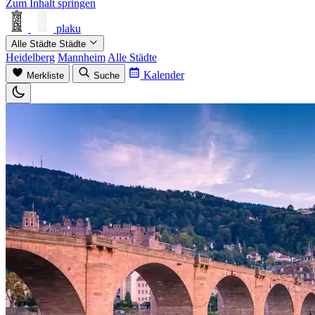
Zum Inhalt springen
plaku
Alle Städte
Städte
Heidelberg
Mannheim
Alle Städte
Kalender
Merkliste
Suche