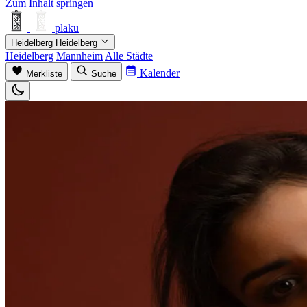
Zum Inhalt springen
plaku
Heidelberg
Heidelberg
Heidelberg
Mannheim
Alle Städte
Kalender
Merkliste
Suche