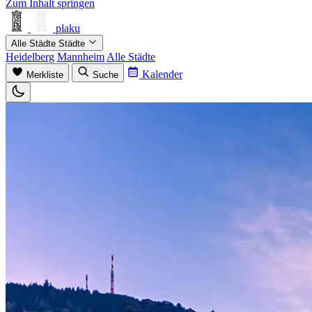
Zum Inhalt springen
plaku
Alle Städte
Städte
Heidelberg
Mannheim
Alle Städte
Kalender
Merkliste
Suche