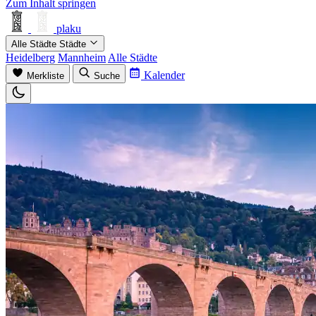
Zum Inhalt springen
plaku
Alle Städte
Städte
Heidelberg
Mannheim
Alle Städte
Kalender
Merkliste
Suche