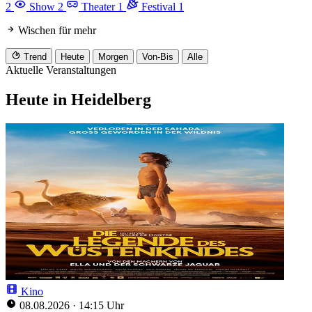
2
Show
2
Theater
1
Festival
1
Wischen für mehr
Trend
Heute
Morgen
Von-Bis
Alle
Aktuelle Veranstaltungen
Heute in Heidelberg
Kino
08.08.2026
·
14:15 Uhr