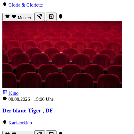
Gloria & Gloriette
Merken
Kino
08.08.2026
·
15:00 Uhr
Der blaue Tiger , DF
Karlstorkino