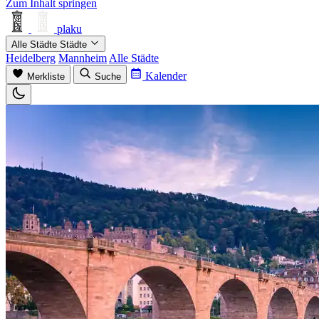
Zum Inhalt springen
plaku
Alle Städte
Städte
Heidelberg
Mannheim
Alle Städte
Kalender
Merkliste
Suche