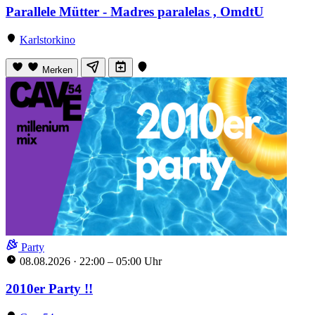
Parallele Mütter - Madres paralelas , OmdtU
Karlstorkino
Merken
Party
08.08.2026
·
22:00 – 05:00 Uhr
2010er Party !!