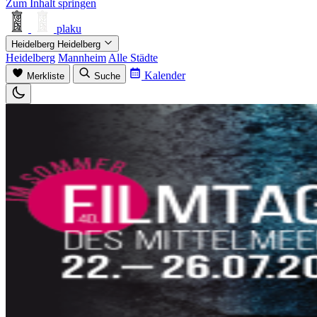
Zum Inhalt springen
plaku
Heidelberg
Heidelberg
Heidelberg
Mannheim
Alle Städte
Kalender
Merkliste
Suche