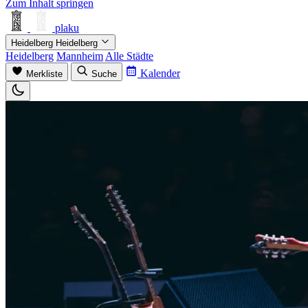
Zum Inhalt springen
plaku
Heidelberg
Heidelberg
Heidelberg
Mannheim
Alle Städte
Kalender
Merkliste
Suche