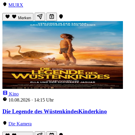
MURX
Merken
Kino
10.08.2026
·
14:15 Uhr
Die Legende des WüstenkindesKinderkino
Die Kamera