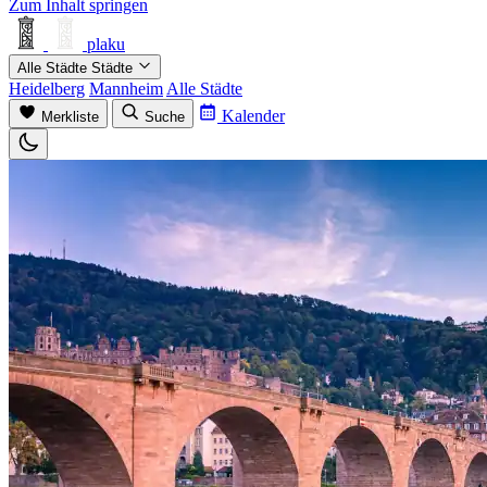
Zum Inhalt springen
plaku
Alle Städte
Städte
Heidelberg
Mannheim
Alle Städte
Kalender
Merkliste
Suche