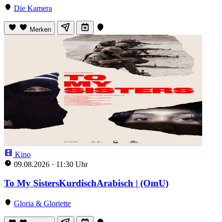
Die Kamera
Merken
Kino
09.08.2026
·
11:30 Uhr
To My SistersKurdischArabisch | (OmU)
Gloria & Gloriette