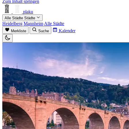
Zum Inhalt springen
plaku
Alle Städte
Städte
Heidelberg
Mannheim
Alle Städte
Kalender
Merkliste
Suche