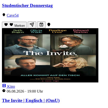
Studentischer Donnerstag
Cave54
Merken
Kino
06.08.2026
·
19:00 Uhr
The Invite | Englisch | (OmU)