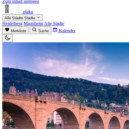
Zum Inhalt springen
plaku
Alle Städte
Städte
Heidelberg
Mannheim
Alle Städte
Kalender
Merkliste
Suche