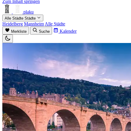
Zum Inhalt springen
plaku
Alle Städte
Städte
Heidelberg
Mannheim
Alle Städte
Kalender
Merkliste
Suche