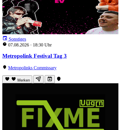
Sonstiges
07.08.2026
·
18:30 Uhr
Metropolink Festival Tag 3
Metropolinks Commissary
Merken