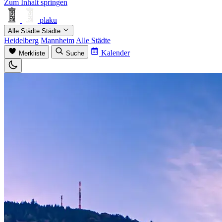
Zum Inhalt springen
plaku
Alle Städte
Städte
Heidelberg
Mannheim
Alle Städte
Kalender
Merkliste
Suche