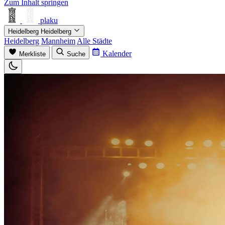
Zum Inhalt springen
plaku
Heidelberg
Heidelberg
Heidelberg
Mannheim
Alle Städte
Kalender
Merkliste
Suche