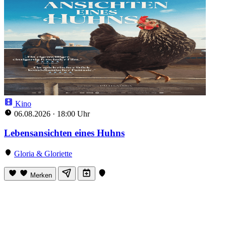
Kino
06.08.2026
·
18:00 Uhr
Lebensansichten eines Huhns
Gloria & Gloriette
Merken