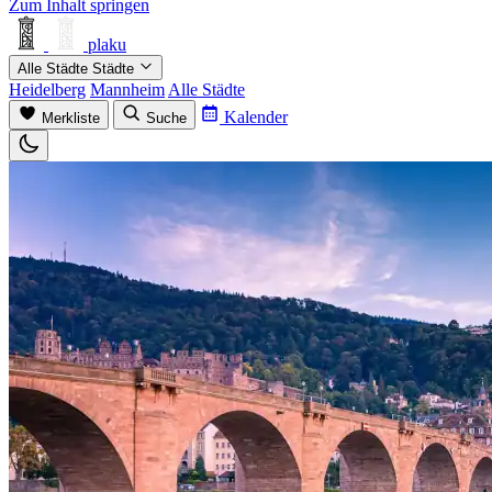
Zum Inhalt springen
plaku
Alle Städte
Städte
Heidelberg
Mannheim
Alle Städte
Kalender
Merkliste
Suche