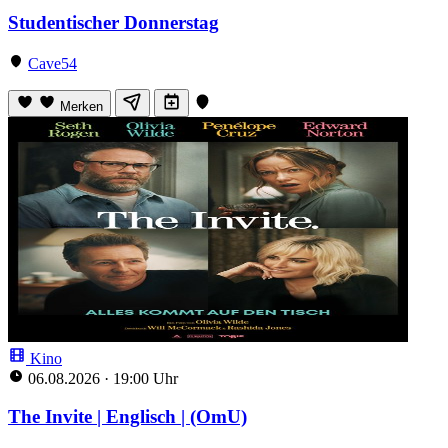
Studentischer Donnerstag
Cave54
Merken
Kino
06.08.2026
·
19:00 Uhr
The Invite | Englisch | (OmU)