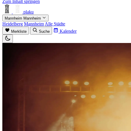
Zum Inhalt springen
plaku
Mannheim
Mannheim
Heidelberg
Mannheim
Alle Städte
Kalender
Merkliste
Suche