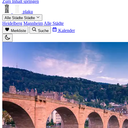
Zum Inhalt springen
plaku
Alle Städte
Städte
Heidelberg
Mannheim
Alle Städte
Kalender
Merkliste
Suche