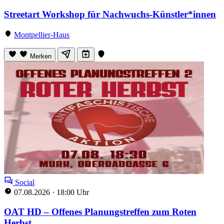
Streetart Workshop für Nachwuchs-Künstler*innen
Montpellier-Haus
Merken
Social
07.08.2026
·
18:00 Uhr
OAT HD – Offenes Planungstreffen zum Roten
Herbst