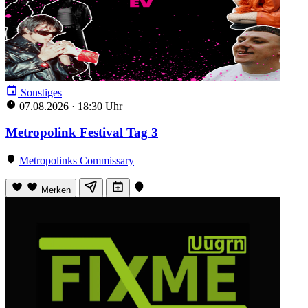
Sonstiges
07.08.2026
·
18:30 Uhr
Metropolink Festival Tag 3
Metropolinks Commissary
Merken