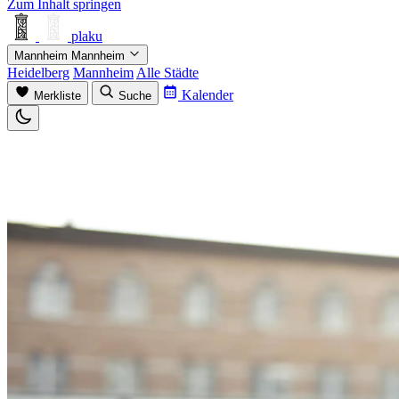
Zum Inhalt springen
plaku
Mannheim
Mannheim
Heidelberg
Mannheim
Alle Städte
Kalender
Merkliste
Suche