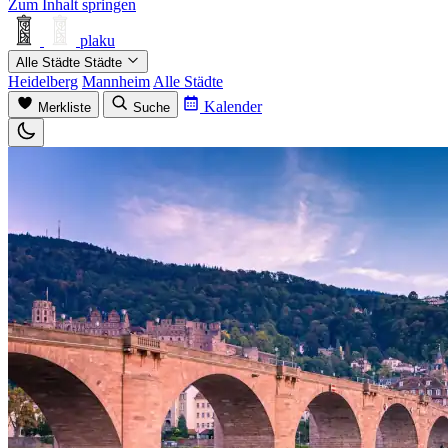
Zum Inhalt springen
plaku
Alle Städte
Städte
Heidelberg
Mannheim
Alle Städte
Kalender
Merkliste
Suche