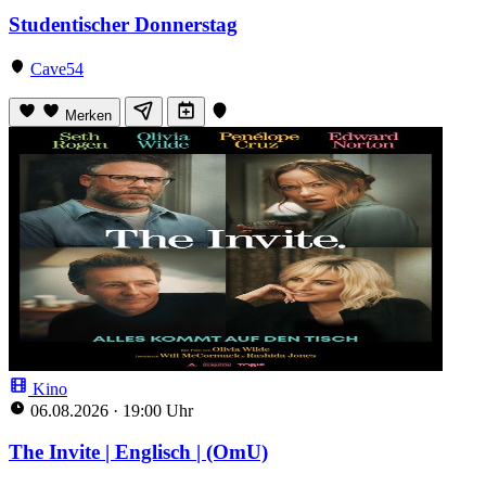
Studentischer Donnerstag
Cave54
Merken
Kino
06.08.2026
·
19:00 Uhr
The Invite | Englisch | (OmU)