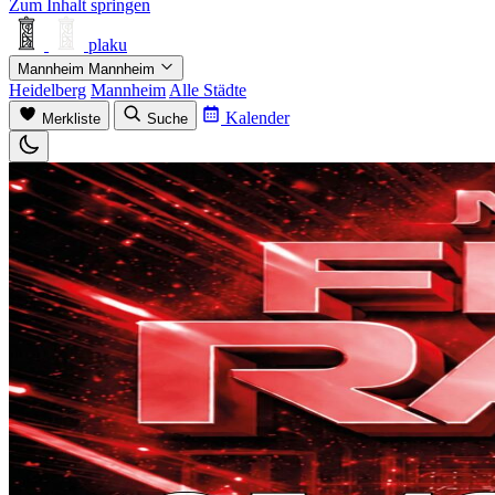
Zum Inhalt springen
plaku
Mannheim
Mannheim
Heidelberg
Mannheim
Alle Städte
Kalender
Merkliste
Suche