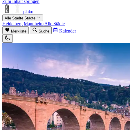
Zum Inhalt springen
plaku
Alle Städte
Städte
Heidelberg
Mannheim
Alle Städte
Kalender
Merkliste
Suche