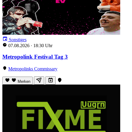
Sonstiges
07.08.2026
·
18:30 Uhr
Metropolink Festival Tag 3
Metropolinks Commissary
Merken