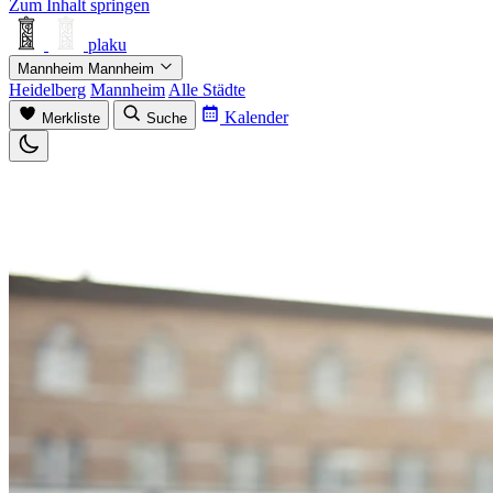
Zum Inhalt springen
plaku
Mannheim
Mannheim
Heidelberg
Mannheim
Alle Städte
Kalender
Merkliste
Suche