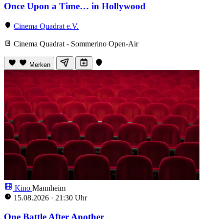
Once Upon a Time… in Hollywood
Cinema Quadrat e.V.
Cinema Quadrat - Sommerino Open-Air
Merken
Kino
Mannheim
15.08.2026
·
21:30 Uhr
One Battle After Another