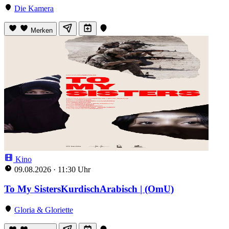
Die Kamera
Merken
Kino
09.08.2026
·
11:30 Uhr
To My SistersKurdischArabisch | (OmU)
Gloria & Gloriette