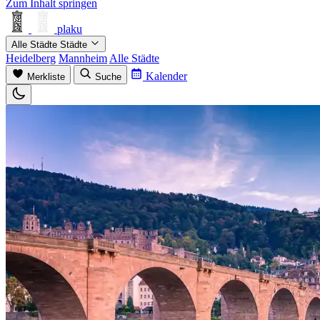
Zum Inhalt springen
plaku
Alle Städte
Städte
Heidelberg
Mannheim
Alle Städte
Kalender
Merkliste
Suche