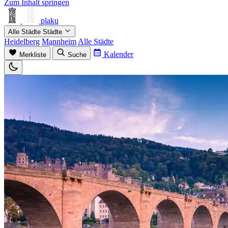
Zum Inhalt springen
plaku
Alle Städte
Städte
Heidelberg
Mannheim
Alle Städte
Kalender
Merkliste
Suche