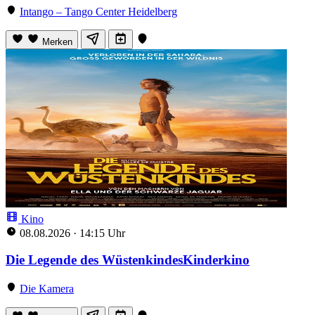
Intango – Tango Center Heidelberg
Merken
Kino
08.08.2026
·
14:15 Uhr
Die Legende des WüstenkindesKinderkino
Die Kamera