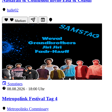
Nastaran & Confusion invite Elsa & Ceasul
halle02
Merken
Sonstiges
08.08.2026
·
18:00 Uhr
Metropolink Festival Tag 4
Metropolinks Commissary