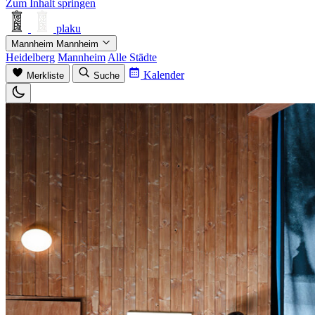
Zum Inhalt springen
plaku
Mannheim
Mannheim
Heidelberg
Mannheim
Alle Städte
Kalender
Merkliste
Suche