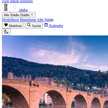
Zum Inhalt springen
plaku
Alle Städte
Städte
Heidelberg
Mannheim
Alle Städte
Kalender
Merkliste
Suche