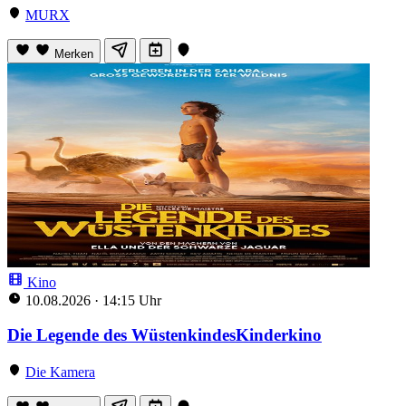
MURX
Merken
Kino
10.08.2026
·
14:15 Uhr
Die Legende des WüstenkindesKinderkino
Die Kamera