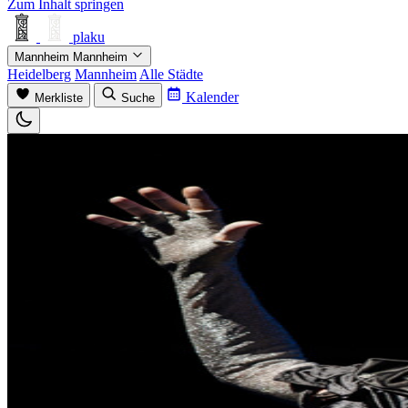
Zum Inhalt springen
plaku
Mannheim
Mannheim
Heidelberg
Mannheim
Alle Städte
Kalender
Merkliste
Suche